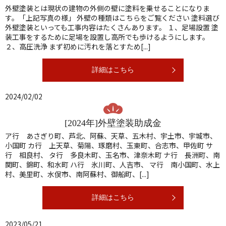
外壁塗装とは現状の建物の外側の壁に塗料を乗せることになりま
す。「上記写真の様」 外壁の種類はこちらをご覧ください 塗料選び
外壁塗装といっても工事内容はたくさんあります。 １、足場設置 塗
装工事をするために足場を設置し高所でも歩けるようにします。
２、高圧洗浄 まず初めに汚れを落とすため[...]
詳細はこちら
2024/02/02
[2024年]外壁塗装助成金
ア行 あさぎり町、芦北、阿蘇、天草、五木村、宇土市、宇城市、
小国町 カ行 上天草、菊陽、琢磨村、玉東町、合志市、甲佐町 サ
行 相良村、 タ行 多良木町、玉名市、津奈木町 ナ行 長洲町、南
関町、錦町、和水町 ハ行 氷川町、人吉市、 マ行 南小国町、水上
村、美里町、水俣市、南阿蘇村、御船町、[...]
詳細はこちら
2023/05/21