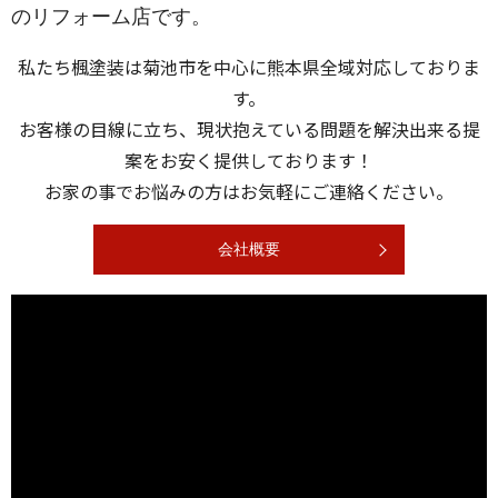
のリフォーム店です。
2023/01/13
施工事例を更新しました
私たち楓塗装は菊池市を中心に熊本県全域対応しておりま
2022/11/05
す。
上半期、熊本県１位?
お客様の目線に立ち、現状抱えている問題を解決出来る提
案をお安く提供しております！
2022/10/15
１月からの工事の先行予約キャンペーン?
お家の事でお悩みの方はお気軽にご連絡ください。
会社概要