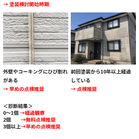
→ 塗装検討開始時期
外壁やコーキングにひび割れ
前回塗装から10年以上経過
がある
している
→ 早めの点検推奨
→ 点検推奨
＜診断結果＞
0～1個
→経過観察
2個
→無料点検推奨
3個以上
→早めの点検推奨