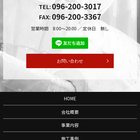
地元で人気！菊池市・山鹿市で外壁塗装をお考えの方へ｜
096-200-3017
TEL:
見積もり前に知っておくべき3つのポイント
096-200-3367
FAX:
2025/04/22
【保存版】外壁塗装の費用相場とは？予算に合わせた塗装
営業時間 8:00～20:00 ／ 定休日 無し
プラン解説｜熊本の楓塗装
2025/04/08
熊本での気候や環境が外壁に与える影響
2025/03/31
お問い合わせ
熊本の外壁塗装】楓塗装で家の価値を守ろう！快適な住ま
いづくりのための外壁塗装
HOME
会社概要
事業内容
施工事例