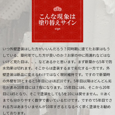
いつ外壁塗装はした方がいいんだろう？同時期に建てたお家はもう
している、築何年でした方が良いのか？お家の中に雨漏れなどはな
いけど見た目は、、、などあるかと思います。
まず新築から5年で防
水効果は切れます。そこからは塗装するまで劣化する一方です。
外
壁塗装は新品に変えるわけではなく現状維持です。ですので新築時
の外壁を10とすると5年目にはほぼ10です。5年目以降はどんどん劣
化が進み10年目には７程になります。
15年目には6、そこから20年
目には5となり、そこで塗装をしても5を10には戻せません。
※あく
までも分かりやすく数字で書いているだけです。
ですので5年目でさ
れる方はあまりいませんが10年すぎるとなるべく早く塗装をお勧め
しております。