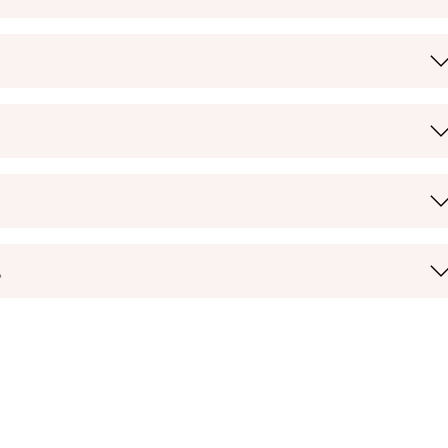
。
。
。