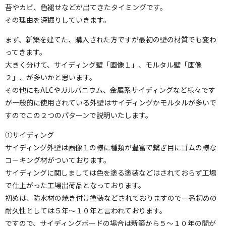
苔やカビ、色褪せなどが出てきたタイミングです。
その理由を深掘りしていきます。
まず、新築を建てた、購入された方ですが最初の壁の材質でも変わ
ってきます。
大きく分けて、サイディング壁「画像１」、モルタル壁「画像
２」、が多いかと思います。
その他にもALCやガルバニウム、金属系サイディングなど様々です
が一般的に使用されている外壁はサイディングかモルタルが多いで
すのでこの２つのパターンで説明いたします。
①サイディング
サイディング外壁は画像１の様に種類が豊富で繋ぎ目にゴムの様な
コーキング材がついております。
サイディングに関しましては色を塗る塗装などはされておらず工場
で仕上がった工場出荷品となっております。
初めは、防水材の焼き付け塗装などされておりますので一番初めの
耐久性としては５年〜１０年と言われております。
ですので、サイディングボードの場合は新築から５〜１０年の間が