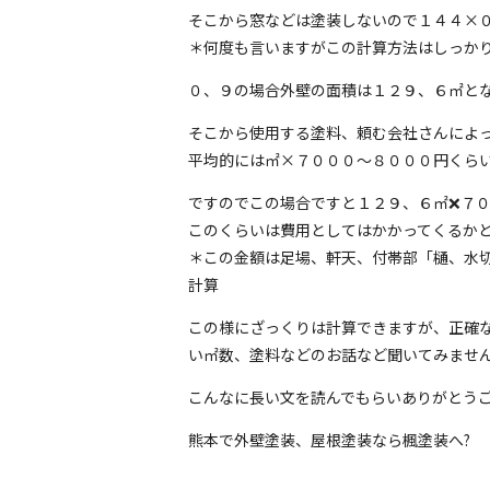
そこから窓などは塗装しないので１４４×
＊何度も言いますがこの計算方法はしっかり
０、９の場合外壁の面積は１２９、６㎡と
そこから使用する塗料、頼む会社さんによ
平均的には㎡×７０００〜８０００円くらい
ですのでこの場合ですと１２９、６㎡❌７０
このくらいは費用としてはかかってくるか
＊この金額は足場、軒天、付帯部「樋、水
計算
この様にざっくりは計算できますが、正確
い㎡数、塗料などのお話など聞いてみませ
こんなに長い文を読んでもらいありがとう
熊本で外壁塗装、屋根塗装なら楓塗装へ?