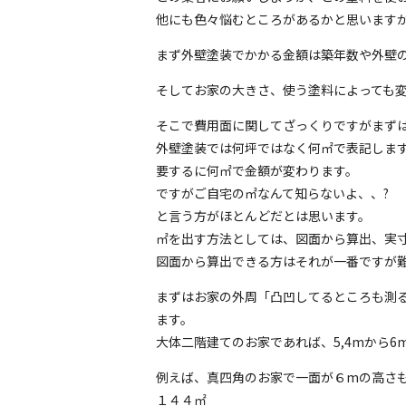
他にも色々悩むところがあるかと思います
まず外壁塗装でかかる金額は築年数や外壁
そしてお家の大きさ、使う塗料によっても
そこで費用面に関してざっくりですがまずは
外壁塗装では何坪ではなく何㎡で表記しま
要するに何㎡で金額が変わります。
ですがご自宅の㎡なんて知らないよ、、?
と言う方がほとんどだとは思います。
㎡を出す方法としては、図面から算出、実
図面から算出できる方はそれが一番ですが難
まずはお家の外周「凸凹してるところも測
ます。
大体二階建てのお家であれば、5,4mから
例えば、真四角のお家で一面が６mの高さ
１４４㎡