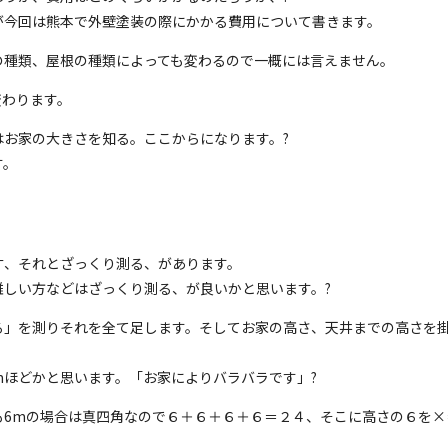
が今回は熊本で外壁塗装の際にかかる費用について書きます。
の種類、屋根の種類によっても変わるので一概には言えません。
変わります。
お家の大きさを知る。ここからになります。?
す。
寸、それとざっくり測る、があります。
しい方などはざっくり測る、が良いかと思います。?
る」を測りそれを全て足します。そしてお家の高さ、天井までの高さを
6mほどかと思います。「お家によりバラバラです」?
も6mの場合は真四角なので６＋６＋６＋６＝２４、そこに高さの６を×