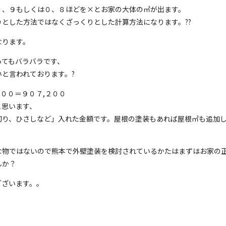
０、９もしくは０、８ほどを×とお家の大体の㎡が出ます。
とした方法ではなくざっくりとした計算方法になります。?‍?
なります。
ってもバラバラです、
と言われております。?
００＝９０７,２００
と思います、
切り、ひさしなど」入れた金額です。屋根の塗装もあれば屋根㎡も追加
な物ではないので熊本で外壁塗装を検討されているかたはまずはお家の
んか？
ございます。。