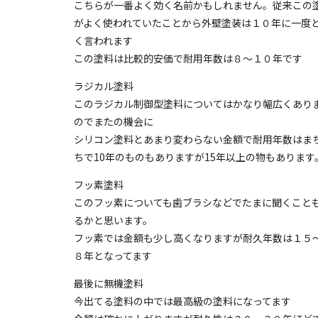
こちらが一番よく効く名前かもしれません。従来この
がよく使われていたことから外壁塗装は１０年に一度
く言われます
この塗料は比較的安価で耐用年数は８〜１０年です
ラジカル塗料
このラジカル制御型塗料についてはかなり幅広くあり
のでまたの機会に
シリコン塗料とあまり変わらない金額で耐用年数はま
ちで10年のものもありますが15年以上の物もあります
フッ素塗料
このフッ素についても歯ブラシなどでたまに聞くこと
るかと思います。
フッ素では金額も少し高くなりますが耐久年数は１５
８年となってます
最後に無機塗料
今出てる塗料の中では最高級の塗料になってます