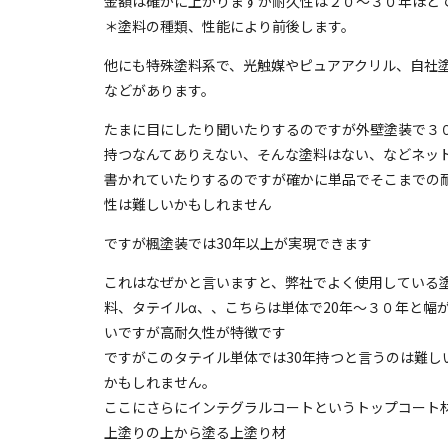
金額は確かに上がりますが耐久性は２０〜３０年ほど
＊塗料の種類、性能により前後します。
他にも特殊塗料系で、光触媒やピュアアクリル、自社
などがあります。
たまに目にしたり聞いたりするのですが外壁塗装で３
持つなんてありえない、そんな塗料はない、などネッ
書かれていたりするのですが確かに単品でそこまでの
性は難しいかもしれません
ですが楓塗装では30年以上が実現できます
これはなぜかと言いますと、弊社でよく使用している
料、タテイルα、、こちらは単体で20年〜３０年と幅
いですが高耐久性が特徴です
ですがこのタテイル単体では30年持つと言うのは難し
かもしれません。
ここにさらにインテグラルコートというトップコート
上塗りの上から塗る上塗り材