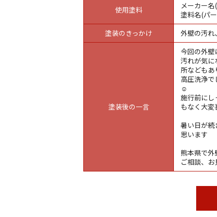
メーカー名
使用塗料
塗料名(パ
塗装のきっかけ
外壁の汚れ
今回の外壁
汚れが気に
所などもあ
高圧洗浄で
☺️
施行前にし
塗装後の一言
もなく大変喜
暑い日が続
思います
熊本県で外
ご相談、お