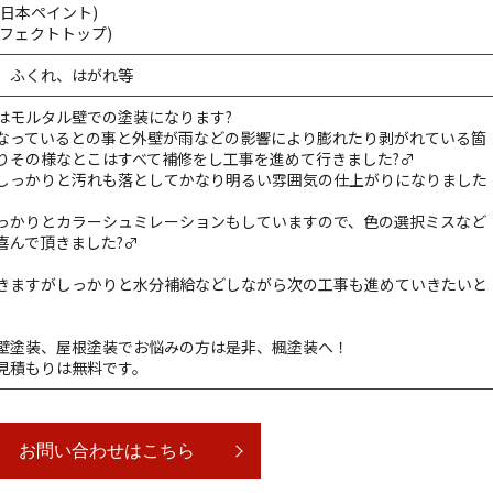
(日本ペイント)
ーフェクトトップ)
、ふくれ、はがれ等
はモルタル壁での塗装になります?
なっているとの事と外壁が雨などの影響により膨れたり剥がれている箇
りその様なとこはすべて補修をし工事を進めて行きました?‍♂️
しっかりと汚れも落としてかなり明るい雰囲気の仕上がりになりました
っかりとカラーシュミレーションもしていますので、色の選択ミスなど
んで頂きました?‍♂️
きますがしっかりと水分補給などしながら次の工事も進めていきたいと
壁塗装、屋根塗装でお悩みの方は是非、楓塗装へ！
見積もりは無料です。
お問い合わせはこちら