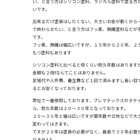
い、と言う方はシリコン塗料、ラジカル塗料で塗る方
いです。
出来るだけ塗装はしたくない、大きいお金が動くから
で終わらせたい、と言う方はフッ素、無機塗料などが
です。
フッ素、無機は幅広いですが、１５年から２０年、２
もつ塗料もあります
シリコン塗料と比べると倍くらい耐久年数はあります
金額も２倍❗️なんてことはありません。
足場代や人件費、養生費など１回で済みますし長い目
るとお安くなっております。
弊社で一番使用しております、プレマテックスのタテ
ル、耐久年数は２０〜３０年となっております。
２０〜３０年と幅は広いですが築年数や立地などで大
変わってはきます。
ですが２０年は塗装の必要がなく、最長で３０年必要
りません❗️