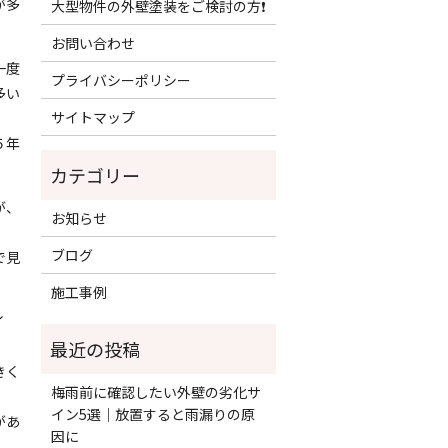
が多
大型物件の外壁塗装をご検討の方❗️
お問い合わせ
一度
プライバシーポリシー
多い
サイトマップ
５年
が、
お知らせ
ブログ
で見
施工事例
イ
きく
梅雨前に確認したい外壁の劣化サ
イン5選｜放置すると雨漏りの原
があ
因に