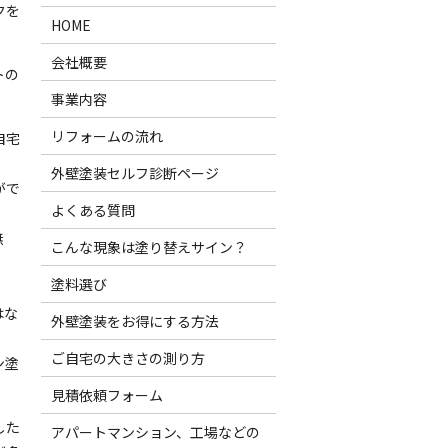
クを
HOME
会社概要
トの
事業内容
リフォームの流れ
自宅
外壁塗装セルフ診断ページ
がで
よくある質問
無
こんな現象は塗り替えサイン？
塗料選び
はな
外壁塗装をお得にする方法
ご自宅の大きさの測り方
ン塗
見積依頼フォーム
した
アパートマンション、工場などの